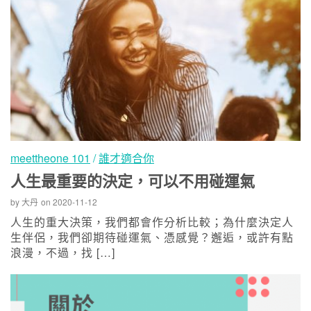
meettheone 101
/
誰才適合你
人生最重要的決定，可以不用碰運氣
by
大丹
on
2020-11-12
人生的重大決策，我們都會作分析比較；為什麼決定人
生伴侶，我們卻期待碰運氣、憑感覺？邂逅，或許有點
浪漫，不過，找 […]