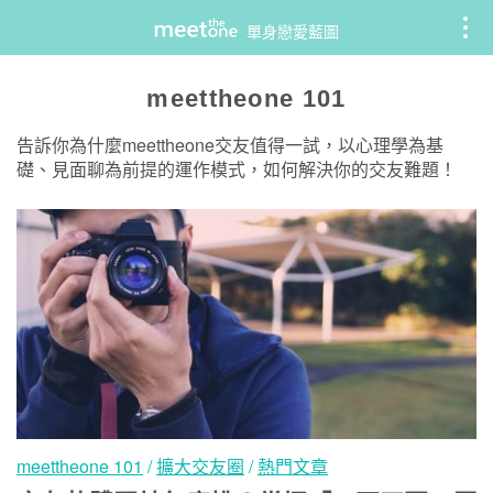
Skip
單身戀愛藍圖
to
content
meettheone 101
告訴你為什麼meettheone交友值得一試，以心理學為基
礎、見面聊為前提的運作模式，如何解決你的交友難題！
meettheone 101
/
擴大交友圈
/
熱門文章