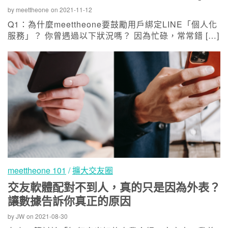
by
meettheone
on
2021-11-12
Q1：為什麼meettheone要鼓勵用戶綁定LINE「個人化
服務」？ 你曾遇過以下狀況嗎？ 因為忙碌，常常錯 […]
meettheone 101
/
擴大交友圈
交友軟體配對不到人，真的只是因為外表？
讓數據告訴你真正的原因
by
JW
on
2021-08-30