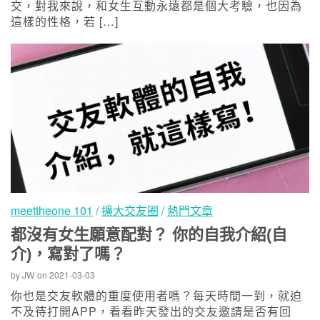
交，對我來說，和女生互動永遠都是個大考驗，也因為
這樣的性格，若 […]
meettheone 101
/
擴大交友圈
/
熱門文章
都沒有女生願意配對？ 你的自我介紹(自
介)，寫對了嗎？
by
JW
on
2021-03-03
你也是交友軟體的重度使用者嗎？每天時間一到，就迫
不及待打開APP，看看昨天發出的交友邀請是否有回