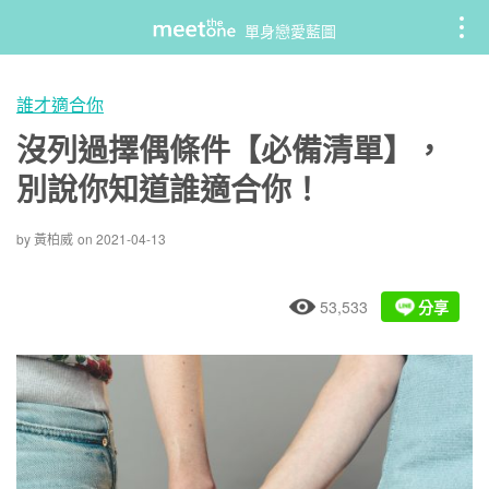
Skip
單身戀愛藍圖
to
content
誰才適合你
沒列過擇偶條件【必備清單】，
別說你知道誰適合你！
by
黃柏威
on
2021-04-13
53,533
分享