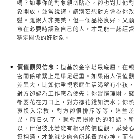
嗎？如果你的對象親切貼心，卻也對其他對
象開放，並常說謊，請別妄想對方會為你改
變。雖說人非完美，但一個品格良好，又願
意在必要時調整自己的人，才是能一起經營
穩定關係的好對象。
植基於金字塔最底層，在親
價值觀與信念：
密關係維繫上是舉足輕重。如果兩人價值觀
差異大，比如你重視家庭生活渴望有小孩，
對方卻認為工作應為優先；你習慣理財，錢
都要花在刀口上，對方卻花錢如流水；你熱
衷投入宗教，對方卻很排斥等等，這些差
異，時日久了，就會磨損關係的和諧。所
以，伴侶彼此若能有相似的價值觀，感受心
靈相通，才能減少磨合所耗費的心神，而有