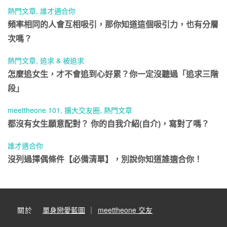
熱門文章
,
誰才適合你
頻率相同的人會互相吸引，那你知道這個吸引力，也有分層
次嗎？
熱門文章
,
追求 & 被追求
怎麼追女生，才不會追到心好累？你一定沒聽過「追求三階
段」
meettheone 101
,
擴大交友圈
,
熱門文章
都沒有女生願意配對？ 你的自我介紹(自介)，寫對了嗎？
誰才適合你
沒列過擇偶條件【必備清單】，別說你知道誰適合你！
關於
單身戀愛藍圖
｜
meettheone 交友