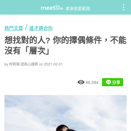
Skip
單身戀愛藍圖
to
content
/
熱門文章
誰才適合你
想找對的人? 你的擇偶條件，不能
沒有「層次」
by
柯宥璿 諮商心理師
on
2021-02-01
86,584
分享