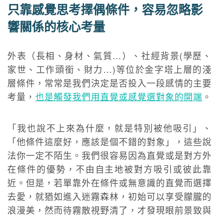
只靠感覺思考擇偶條件，容易忽略影
響關係的核心考量
外表（長相、身材、氣質…）、社經背景(學歷、
家世、工作頭銜、財力…)等位於金字塔上層的淺
層條件，常常是我們決定是否投入一段感情的主要
考量，
也是觸發我們用直覺或感覺選對象的開端
。
「我也說不上來為什麼，就是特別被他吸引」、
「他條件這麼好，應該是個不錯的對象」，這些說
法你一定不陌生。我們很容易因為直覺或是對方外
在條件的優勢，不由自主地被對方吸引或彼此靠
近。但是，若單靠外在條件或無意識的直覺而選擇
去愛，就猶如進入迷霧森林，初始可以享受朦朧的
浪漫美，然而待霧散視野清了，才發現眼前景致與