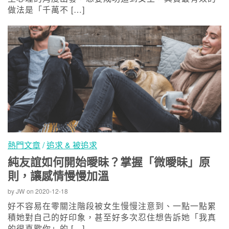
做法是「千萬不 […]
熱門文章
/
追求 & 被追求
純友誼如何開始曖昧？掌握「微曖昧」原
則，讓感情慢慢加溫
by
JW
on
2020-12-18
好不容易在零關注階段被女生慢慢注意到、一點一點累
積她對自己的好印象，甚至好多次忍住想告訴她「我真
的很喜歡你」的 […]