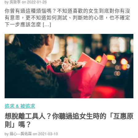
by
吳致寧
on
2022-01-26
你曾有過這種煩惱嗎？不知道喜歡的女生到底對你有沒
有意思，更不知道如何測試、判斷她的心思，也不確定
下一步應該怎麼 […]
追求 & 被追求
想脫離工具人？你聽過追女生時的「互惠原
則」嗎？
by
貓心—龔佑霖
on
2021-03-10