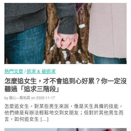
熱門文章
/
追求 & 被追求
怎麼追女生，才不會追到心好累？你一定沒
聽過「追求三階段」
by
貓心—龔佑霖
on
2020-11-17
怎麼追女生，對某些男生來說，像是天生具備的技能，
他們總是有辦法輕鬆地交到女朋友；但對於其他男生而
言，如何追女生 […]