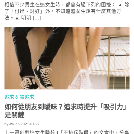
相信不少男生在追女生時，都曾有過下列的困擾： ▲ 除
了「付出、討好」外，不知道追女生還有什麼其他方
法。▲ 明明 […]
追求 & 被追求
如何從朋友到曖昧？追求時提升「吸引力」
是關鍵
by
JW
on
2021-01-27
上一篇針對追女生階段II「不排斥階段」的文章中，分享