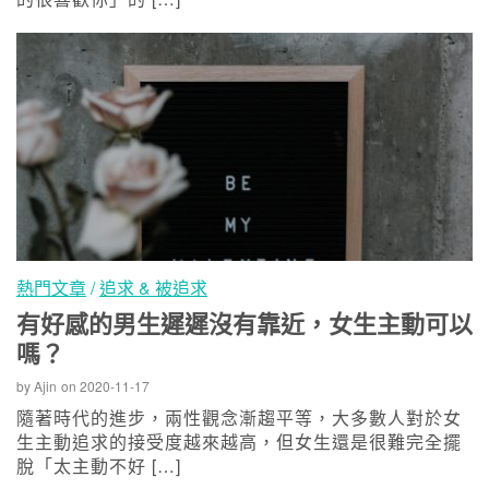
熱門文章
/
追求 & 被追求
有好感的男生遲遲沒有靠近，女生主動可以
嗎？
by
Ajin
on
2020-11-17
隨著時代的進步，兩性觀念漸趨平等，大多數人對於女
生主動追求的接受度越來越高，但女生還是很難完全擺
脫「太主動不好 […]