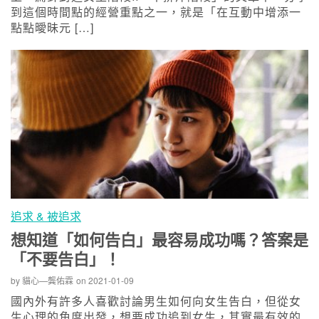
到這個時間點的經營重點之一，就是「在互動中增添一
點點曖昧元 […]
追求 & 被追求
想知道「如何告白」最容易成功嗎？答案是
「不要告白」！
by
貓心—龔佑霖
on
2021-01-09
國內外有許多人喜歡討論男生如何向女生告白，但從女
生心理的角度出發，想要成功追到女生，其實最有效的